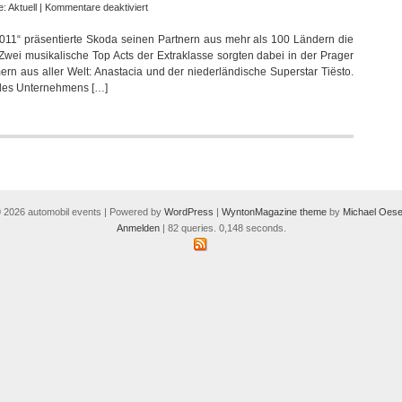
für
e:
Aktuell
|
Kommentare deaktiviert
Anastacia
11“ präsentierte Skoda seinen Partnern aus mehr als 100 Ländern die
und
Zwei musikalische Top Acts der Extraklasse sorgten dabei in der Prager
Tiësto
rn aus aller Welt: Anastacia und der niederländische Superstar Tiësto.
rocken
 des Unternehmens […]
Skoda
Händlerevent
in
Prag
 2026 automobil events | Powered by
WordPress
|
WyntonMagazine theme
by
Michael Oese
Anmelden
| 82 queries. 0,148 seconds.