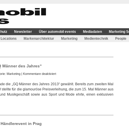
hutz
Newsletter
Über automobil events
Mediadaten
Marketing S
Locations
Markenarchitektur
Marketing
Medientechnik
People
Q Männer des Jahres“
für
orie:
Marketing
|
Kommentare deaktiviert
BMW
ade die „GQ Männer des Jahres 2013“ gewählt. Bereits zum zweiten Mal
wieder
 stellte für die glamouröse Preisverleihung, die zum 15. Mal Männer aus
Partner
und Musikgeschäft sowie aus Sport und Mode ehrte, einen exklusiven
beim
Event
„GQ
Männer
des
Jahres“
 Händlerevent in Prag