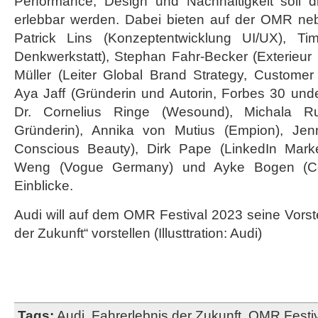
Performance, Design und Nachhaltigkeit soll d
erlebbar werden. Dabei bieten auf der OMR ne
Patrick Lins (Konzeptentwicklung UI/UX), Ti
Denkwerkstatt), Stephan Fahr-Becker (Exterieur
Müller (Leiter Global Brand Strategy, Customer 
Aya Jaff (Gründerin und Autorin, Forbes 30 und
Dr. Cornelius Ringe (Wesound), Michala Rud
Gründerin), Annika von Mutius (Empion), Jenn
Conscious Beauty), Dirk Pape (LinkedIn Market
Weng (Vogue Germany) und Ayke Bogen (C
Einblicke.
Audi will auf dem OMR Festival 2023 seine Vorst
der Zukunft“ vorstellen (Illusttration: Audi)
Tags:
Audi
,
Fahrerlebnis der Zukunft
,
OMR Festiv