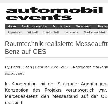
Home
Ansichtsexemplar
Datenschutz
Newsletter
Über au
Agenturen
Aktuell
Hard + Soft
Locations
Markenarchitektu
Raumtechnik realisierte Messeauftr
Benz auf CES
By
Peter Blach
| Februar 23rd, 2023 | Kategorie:
Markenar
für
deaktiviert
Raumtechnik
realisierte
In Kooperation mit der Stuttgarter Agentur jan
Messeauftritt
Konzeption des Projekts verantwortlich war
von
Mercedes-
Mercedes-Benz den Messestand auf der C
Benz
realisiert.
auf
CES