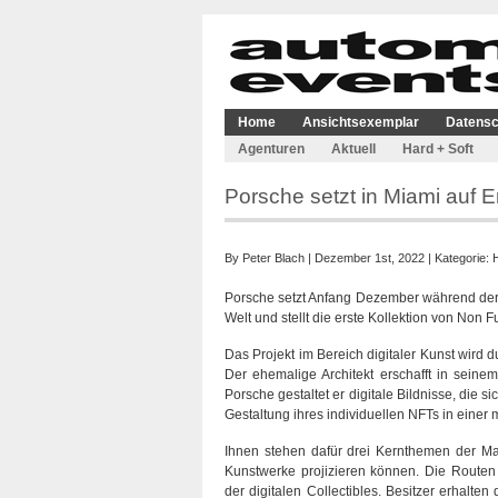
Home
Ansichtsexemplar
Datensc
Agenturen
Aktuell
Hard + Soft
Porsche setzt in Miami auf Er
By
Peter Blach
| Dezember 1st, 2022 | Kategorie:
H
Porsche setzt Anfang Dezember während der Ar
Welt und stellt die erste Kollektion von Non 
Das Projekt im Bereich digitaler Kunst wird
Der ehemalige Architekt erschafft in seine
Porsche gestaltet er digitale Bildnisse, die
Gestaltung ihres individuellen NFTs in einer
Ihnen stehen dafür drei Kernthemen der Ma
Kunstwerke projizieren können. Die Routen 
der digitalen Collectibles. Besitzer erhalten