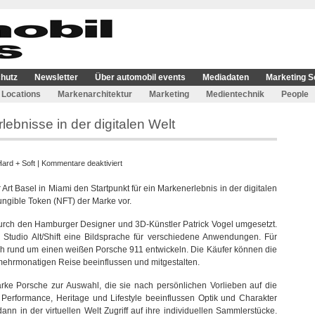
hutz
Newsletter
Über automobil events
Mediadaten
Marketing S
Locations
Markenarchitektur
Marketing
Medientechnik
People
lebnisse in der digitalen Welt
für
ard + Soft
|
Kommentare deaktiviert
Porsche
t Basel in Miami den Startpunkt für ein Markenerlebnis in der digitalen
setzt
Fungible Token (NFT) der Marke vor.
in
Miami
 durch den Hamburger Designer und 3D-Künstler Patrick Vogel umgesetzt.
auf
m Studio Alt/Shift eine Bildsprache für verschiedene Anwendungen. Für
Erlebnisse
 sich rund um einen weißen Porsche 911 entwickeln. Die Käufer können die
in
 mehrmonatigen Reise beeinflussen und mitgestalten.
der
digitalen
rke Porsche zur Auswahl, die sie nach persönlichen Vorlieben auf die
Welt
Performance, Heritage und Lifestyle beeinflussen Optik und Charakter
 dann in der virtuellen Welt Zugriff auf ihre individuellen Sammlerstücke.