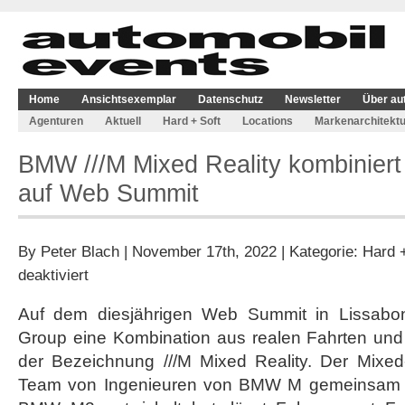
Home
Ansichtsexemplar
Datenschutz
Newsletter
Über au
Agenturen
Aktuell
Hard + Soft
Locations
Markenarchitektu
BMW ///M Mixed Reality kombiniert v
auf Web Summit
By
Peter Blach
| November 17th, 2022 | Kategorie:
Hard +
für
deaktiviert
BMW
///M
Auf dem diesjährigen Web Summit in Lissabo
Mixed
Group eine Kombination aus realen Fahrten und 
Reality
kombiniert
der Bezeichnung ///M Mixed Reality. Der Mixed-
virtuell
Team von Ingenieuren von BMW M gemeinsam m
und
real