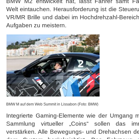
BMW M2 entwickelt hat, lässt Fahrer samt Fah
auf
Welt eintauchen. Herausforderung ist die Steue
Web
Summit
VR/MR Brille und dabei im Hochdrehzahl-Bereich
Aufgaben zu meistern.
BMW M auf dem Web Summit in Lissabon (Foto: BMW)
Integrierte Gaming-Elemente wie der Umgang m
Sammlung virtueller „Coins“ sollen das imm
verstärken. Alle Bewegungs- und Drehachsen