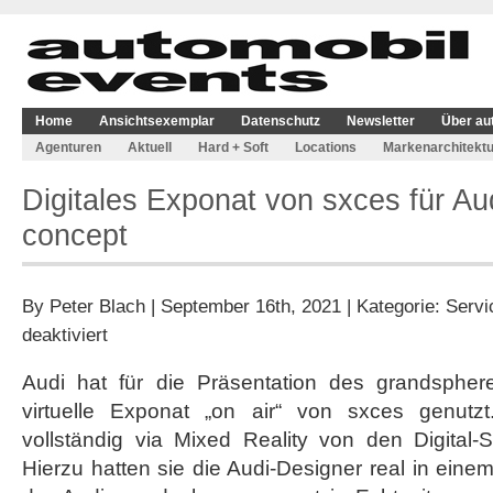
Home
Ansichtsexemplar
Datenschutz
Newsletter
Über au
Agenturen
Aktuell
Hard + Soft
Locations
Markenarchitektu
Digitales Exponat von sxces für A
concept
By
Peter Blach
| September 16th, 2021 | Kategorie:
Servi
für
deaktiviert
Digitales
Exponat
Audi hat für die Präsentation des grandspher
von
virtuelle Exponat „on air“ von sxces genut
sxces
für
vollständig via Mixed Reality von den Digital-S
Audi
Hierzu hatten sie die Audi-Designer real in eine
grandsphere
concept