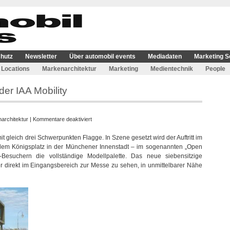
hutz
Newsletter
Über automobil events
Mediadaten
Marketing S
Locations
Markenarchitektur
Marketing
Medientechnik
People
der IAA Mobility
für
architektur
|
Kommentare deaktiviert
Dacia
it gleich drei Schwerpunkten Flagge. In Szene gesetzt wird der Auftritt im
zeigt
em Königsplatz in der Münchener Innenstadt – im sogenannten „Open
viel
Besuchern die vollständige Modellpalette. Das neue siebensitzige
Präsenz
r direkt im Eingangsbereich zur Messe zu sehen, in unmittelbarer Nähe
auf
der
IAA
Mobility