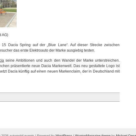
d AG)
n 15 Dacia Spring auf der „Blue Lane“. Auf dieser Strecke zwischen
ucher das erste Elektroauto der Marke ausgiebig testen.
cia
seine Ambitionen und auch den Wandel der Marke unterstreichen.
nchen präsentierte neue Dacia Markenwelt. Das neu gestaltete Logo ist
etzt Dacia künftig auf einen neuen Markenclaim, der in Deutschland mit
 2026 automobil events | Powered by
WordPress
|
WyntonMagazine theme
by
Michael Oese