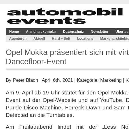
Home
Ansichtsexemplar
Datenschutz
Newsletter
Über au
Agenturen
Aktuell
Hard + Soft
Locations
Markenarchitektu
Opel Mokka präsentiert sich mit vir
Dancefloor-Event
By
Peter Blach
| April 6th, 2021 | Kategorie:
Marketing
|
K
Am 9. April ab 19 Uhr startet für den Opel Mokka e
Event auf der Opel-Website und auf YouTube. Da
Purple Disco Machine, Ferreck Dawn und Sam 
Defected an die Turntables.
Am Freitagabend findet mit der „Less Nor