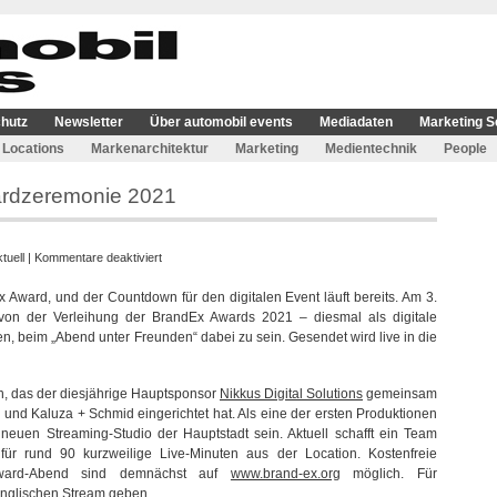
hutz
Newsletter
Über automobil events
Mediadaten
Marketing S
Locations
Markenarchitektur
Marketing
Medientechnik
People
ardzeremonie 2021
für
tuell
|
Kommentare deaktiviert
Countdown
x Award, und der Countdown für den digitalen Event läuft bereits. Am 3.
für
von der Verleihung der BrandEx Awards 2021 – diesmal als digitale
BrandEx
n, beim „Abend unter Freunden“ dabei zu sein. Gesendet wird live in die
Awardzeremonie
2021
in, das der diesjährige Hauptsponsor
Nikkus Digital Solutions
gemeinsam
und Kaluza + Schmid eingerichtet hat. Als eine der ersten Produktionen
euen Streaming-Studio der Hauptstadt sein. Aktuell schafft ein Team
ür rund 90 kurzweilige Live-Minuten aus der Location. Kostenfreie
Award-Abend sind demnächst auf
www.brand-ex.org
möglich. Für
englischen Stream geben.