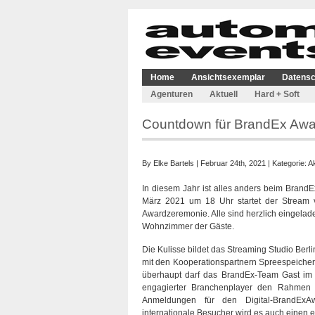
Home
Ansichtsexemplar
Datensc
Agenturen
Aktuell
Hard + Soft
Countdown für BrandEx Aw
By
Elke Bartels
| Februar 24th, 2021 | Kategorie:
Ak
In diesem Jahr ist alles anders beim BrandE
März 2021 um 18 Uhr startet der Stream 
Awardzeremonie. Alle sind herzlich eingelade
Wohnzimmer der Gäste.
Die Kulisse bildet das Streaming Studio Berl
mit den Kooperationspartnern Spreespeicher 
überhaupt darf das BrandEx-Team Gast im n
engagierter Branchenplayer den Rahmen f
Anmeldungen für den Digital-BrandEx
internationale Besucher wird es auch einen 