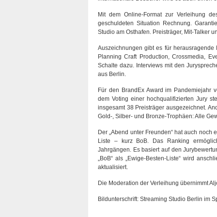
Mit dem Online-Format zur Verleihung de
geschuldeten Situation Rechnung. Garanti
Studio am Osthafen. Preisträger, Mit-Talker 
Auszeichnungen gibt es für herausragende 
Planning Craft Production, Crossmedia, Ev
Schalte dazu. Interviews mit den Jurysprec
aus Berlin.
Für den BrandEx Award im Pandemiejahr ver
dem Voting einer hochqualifizierten Jury st
insgesamt 38 Preisträger ausgezeichnet. And
Gold-, Silber- und Bronze-Trophäen: Alle G
Der „Abend unter Freunden“ hat auch noch ei
Liste – kurz BoB. Das Ranking ermöglich
Jahrgängen. Es basiert auf den Jurybewertu
„BoB“ als „Ewige-Besten-Liste“ wird anschl
aktualisiert.
Die Moderation der Verleihung übernimmt Al
Bildunterschrift: Streaming Studio Berlin im 