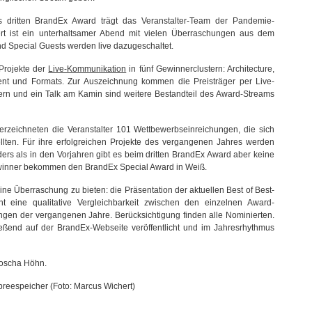
s dritten BrandEx Award trägt das Veranstalter-Team der Pandemie-
ert ist ein unterhaltsamer Abend mit vielen Überraschungen aus dem
und Special Guests werden live dazugeschaltet.
Projekte der
Live-Kommunikation
in fünf Gewinnerclustern: Architecture,
ent und Formats. Zur Auszeichnung kommen die Preisträger per Live-
hern und ein Talk am Kamin sind weitere Bestandteil des Award-Streams
zeichneten die Veranstalter 101 Wettbewerbseinreichungen, die sich
ellten. Für ihre erfolgreichen Projekte des vergangenen Jahres werden
ers als in den Vorjahren gibt es beim dritten BrandEx Award aber keine
ewinner bekommen den BrandEx Special Award in Weiß.
ne Überraschung zu bieten: die Präsentation der aktuellen Best of Best-
t eine qualitative Vergleichbarkeit zwischen den einzelnen Award-
ngen der vergangenen Jahre. Berücksichtigung finden alle Nominierten.
ießend auf der BrandEx-Webseite veröffentlicht und im Jahresrhythmus
joscha Höhn.
Spreespeicher (Foto: Marcus Wichert)