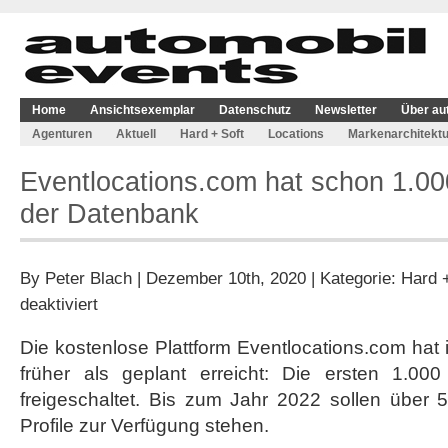
Home
Ansichtsexemplar
Datenschutz
Newsletter
Über au
Agenturen
Aktuell
Hard + Soft
Locations
Markenarchitektu
Eventlocations.com hat schon 1.00
der Datenbank
By
Peter Blach
| Dezember 10th, 2020 | Kategorie:
Hard +
für
deaktiviert
Eventlocations.com
hat
Die kostenlose Plattform Eventlocations.com hat i
schon
früher als geplant erreicht: Die ersten 1.000
1.000
Locations
freigeschaltet. Bis zum Jahr 2022 sollen über 5.
in
Profile zur Verfügung stehen.
der
Datenbank