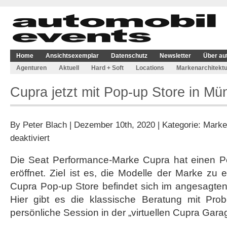
Home
Ansichtsexemplar
Datenschutz
Newsletter
Über au
Agenturen
Aktuell
Hard + Soft
Locations
Markenarchitektu
Cupra jetzt mit Pop-up Store in M
By
Peter Blach
| Dezember 10th, 2020 | Kategorie:
Marke
für
deaktiviert
Cupra
jetzt
Die Seat Performance-Marke Cupra hat einen P
mit
eröffnet. Ziel ist es, die Modelle der Marke zu
Pop-
up
Cupra Pop-up Store befindet sich im angesagten
Store
Hier gibt es die klassische Beratung mit Pro
in
München
persönliche Session in der „virtuellen Cupra Gara
präsent