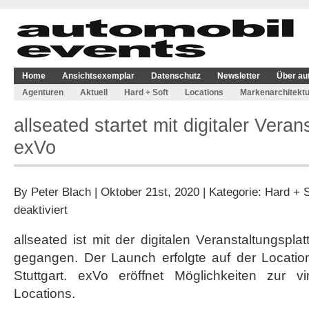
Home
Ansichtsexemplar
Datenschutz
Newsletter
Über au
Agenturen
Aktuell
Hard + Soft
Locations
Markenarchitektu
allseated startet mit digitaler Veran
exVo
By
Peter Blach
| Oktober 21st, 2020 | Kategorie:
Hard + S
für
deaktiviert
allseated
startet
allseated ist mit der digitalen Veranstaltungspl
mit
gegangen. Der Launch erfolgte auf der Locati
digitaler
Veranstaltungsplattform
Stuttgart. exVo eröffnet Möglichkeiten zur v
exVo
Locations.