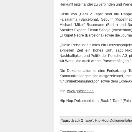
Herkunft miteinander zu verbinden und Werte 
Gäste von „Back 2 Tape“ sind die Rapper
Falsalarma (Barcelona), Gebuhr (Kopenhage
Michael “Mikel” Rosemann (Berlin) und Sun
Sneaker-Experte Edson Sabajo (Amsterdam),
El Xupet Negre (Barcelona) sowie die Journa
„Diese Reise ist für mich ein Herzensproje
aktuellen Zeit ein hohes Gut“, sagt Niko 
Nachhaltigkeit und Politik der Porsche AG, p
wir Werte, die auch wir bei Porsche pflegen.”
Die Dokumentation ist eine Fortsetzung. Te
Kommunikationspreisen ausgezeichnet, unte
für Onlinekommunikation sowie dem Econ-Aw
Info:
www.porsche.de
Hip-Hop-Dokumentation „Back 2 Tape“ (Foto:
Tags:
„Back 2 Tape“
,
Hip-Hop-Dokumentati