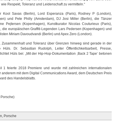
wie Respekt, Toleranz und Leidenschaft zu vermitteln.“
 Kool Savas (Berlin), Lord Esperanza (Paris), Rodney P (London),
n) und Pete Philly (Amsterdam), DJ Josi Miller (Berlin), die Tänzer
e Pejtersen (Kopenhagen), Kunstkurator Nicolas Couturieux (Paris),
 die europäischen Graffiti-Legenden Lars Pedersen (Kopenhagen) und
listen Miriam Davoudvandi (Berlin) und Apex Zero (London).
kt. Zusammenhalt und Toleranz über Grenzen hinweg sind gerade in der
Hüls. Dr. Sebastian Rudolph, Leiter Öffentlichkeitsarbeit, Presse,
flichtet Hüls bei: „Mit der Hip-Hop-Dokumentation ‚Back 2 Tape‘ betonen
il 1 feierte 2018 Premiere und wurde mit zahlreichen internationalen
r anderem mit dem Digital Communications Award, dem Deutschen Preis
ard des Handelsblatts.
 Porsche)
on
,
Porsche