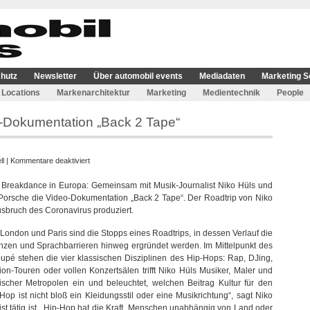
hutz
Newsletter
Über automobil events
Mediadaten
Marketing S
Locations
Markenarchitektur
Marketing
Medientechnik
People
p-Dokumentation „Back 2 Tape“
für
ll
|
Kommentare deaktiviert
Porsche
d Breakdance in Europa: Gemeinsam mit Musik-Journalist Niko Hüls und
präsentiert
Porsche die Video-Dokumentation „Back 2 Tape“. Der Roadtrip von Niko
Hip-
sbruch des Coronavirus produziert.
Hop-
Dokumentation
ondon und Paris sind die Stopps eines Roadtrips, in dessen Verlauf die
„Back
nzen und Sprachbarrieren hinweg ergründet werden. Im Mittelpunkt des
2
pé stehen die vier klassischen Disziplinen des Hip-Hops: Rap, DJing,
Tape“
ion-Touren oder vollen Konzertsälen trifft Niko Hüls Musiker, Maler und
ischer Metropolen ein und beleuchtet, welchen Beitrag Kultur für den
op ist nicht bloß ein Kleidungsstil oder eine Musikrichtung“, sagt Niko
list tätig ist. „Hip-Hop hat die Kraft, Menschen unabhängig von Land oder