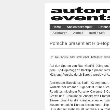
Home
Ansichtsexemplar
Datensc
Agenturen
Aktuell
Hard + Soft
Porsche präsentiert Hip-Ho
By
Elke Bartels
| April 22nd, 2020 | Kategorie:
Aktue
Auf den Spuren von Rap, Graffiti, DJing un
dem Hip-Hop-Magazin Backspin präsentiert 
Hüls und Porsche durch Europa wurde vor Au
Amsterdam, Barcelona, Berlin, Kopenhagen, L
Wurzeln der urbanen Jugendkultur über Gre
Roadtrips mit einem Porsche Cayenne S Cou
Graffiti und Breakdance. Abseits von Promot
Tänzer, taucht in die Kreativszenen europä
Zusammenhalt in Europa leisten kann. „Hip-H
Hüls, der seit mehr als 20 Jahren als Journa