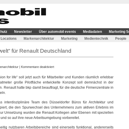
hutz
Newsletter
Über automobil events
Mediadaten
Marketing S
Locations
Markenarchitektur
Marketing
Medientechnik
People
welt“ für Renault Deutschland
für
enarchitektur
|
Kommentare deaktiviert
bkp
 for life“ soll jetzt auch für Mitarbeiter und Kunden räumlich erlebbar
entwickelt
tmeter große Pilotfläche entwickelte Konzept soll demnächst in der
„neue
 Renault hatte bkp damit beauftragt, für die deutsche Firmenzentrale in
Arbeitswelt“
eln.
für
Renault
s interdisziplinäre Team des Düsseldorfer Büros für Architektur und
Deutschland
zipiert, die den Spurwechsel des Unternehmens zum aktiven Erlebnis im
ur Umsetzung wurden die Renault Kollegen aller Ebenen mit speziellen
und so auf ihre neue Arbeitsumgebung vorbereitet.
itig nutzbaren Arbeitsbereiche sind einerseits funktional, andererseits