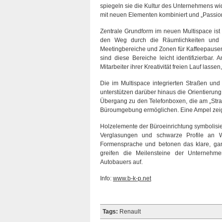
spiegeln sie die Kultur des Unternehmens wid
mit neuen Elementen kombiniert und „Passion 
Zentrale Grundform im neuen Multispace ist
den Weg durch die Räumlichkeiten und k
Meetingbereiche und Zonen für Kaffeepausen
sind diese Bereiche leicht identifizierba
Mitarbeiter ihrer Kreativität freien Lauf lass
Die im Multispace integrierten Straßen und
unterstützen darüber hinaus die Orientierung
Übergang zu den Telefonboxen, die am „Straß
Büroumgebung ermöglichen. Eine Ampel zeigt a
Holzelemente der Büroeinrichtung symbolisie
Verglasungen und schwarze Profile an W
Formensprache und betonen das klare, gan
greifen die Meilensteine der Unternehme
Autobauers auf.
Info:
www.b-k-p.net
Tags:
Renault