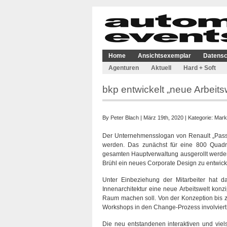
Home
Ansichtsexemplar
Datensc
Agenturen
Aktuell
Hard + Soft
bkp entwickelt „neue Arbeits
By
Peter Blach
| März 19th, 2020 | Kategorie:
Mark
Der Unternehmensslogan von Renault „Passion
werden. Das zunächst für eine 800 Quadra
gesamten Hauptverwaltung ausgerollt werden.
Brühl ein neues Corporate Design zu entwick
Unter Einbeziehung der Mitarbeiter hat da
Innenarchitektur eine neue Arbeitswelt kon
Raum machen soll. Von der Konzeption bis z
Workshops in den Change-Prozess involviert 
Die neu entstandenen interaktiven und vielse