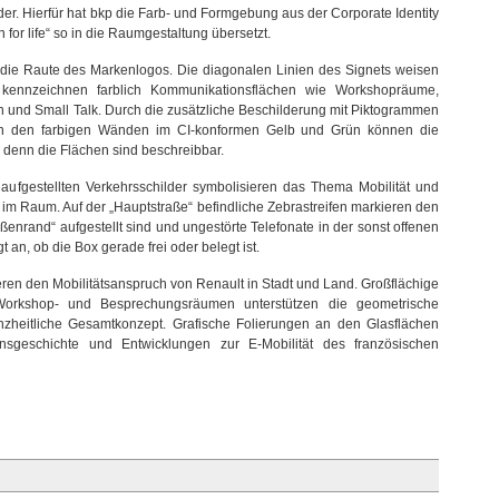
er. Hierfür hat bkp die Farb- und Formgebung aus der Corporate Identity
for life“ so in die Raumgestaltung übersetzt.
 die Raute des Markenlogos. Die diagonalen Linien des Signets weisen
ennzeichnen farblich Kommunikationsflächen wie Workshopräume,
 und Small Talk. Durch die zusätzliche Beschilderung mit Piktogrammen
r. An den farbigen Wänden im CI-konformen Gelb und Grün können die
en, denn die Flächen sind beschreibbar.
 aufgestellten Verkehrsschilder symbolisieren das Thema Mobilität und
 im Raum. Auf der „Hauptstraße“ befindliche Zebrastreifen markieren den
enrand“ aufgestellt sind und ungestörte Telefonate in der sonst offenen
n, ob die Box gerade frei oder belegt ist.
ren den Mobilitätsanspruch von Renault in Stadt und Land. Großflächige
orkshop- und Besprechungsräumen unterstützen die geometrische
zheitliche Gesamtkonzept. Grafische Folierungen an den Glasflächen
nsgeschichte und Entwicklungen zur E-Mobilität des französischen