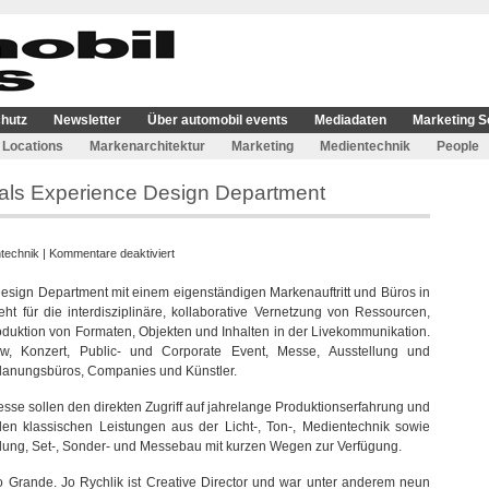
hutz
Newsletter
Über automobil events
Mediadaten
Marketing S
Locations
Markenarchitektur
Marketing
Medientechnik
People
 als Experience Design Department
für
technik
|
Kommentare deaktiviert
Ambion
esign Department mit einem eigenständigen Markenauftritt und Büros in
eröffnet
ht für die interdisziplinäre, kollaborative Vernetzung von Ressourcen,
OBJ.Studio
uktion von Formaten, Objekten und Inhalten in der Livekommunikation.
als
 Konzert, Public- und Corporate Event, Messe, Ausstellung und
Experience
Planungsbüros, Companies und Künstler.
Design
Department
esse sollen den direkten Zugriff auf jahrelange Produktionserfahrung und
en klassischen Leistungen aus der Licht-, Ton-, Medientechnik sowie
ilung, Set-, Sonder- und Messebau mit kurzen Wegen zur Verfügung.
o Grande. Jo Rychlik ist Creative Director und war unter anderem neun