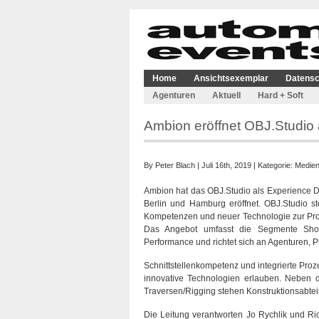
Home
Ansichtsexemplar
Datensc
Agenturen
Aktuell
Hard + Soft
Ambion eröffnet OBJ.Studio
By
Peter Blach
| Juli 16th, 2019 | Kategorie:
Medien
Ambion hat das OBJ.Studio als Experience D
Berlin und Hamburg eröffnet. OBJ.Studio ste
Kompetenzen und neuer Technologie zur Prod
Das Angebot umfasst die Segmente Show,
Performance und richtet sich an Agenturen, 
Schnittstellenkompetenz und integrierte Proz
innovative Technologien erlauben. Neben d
Traversen/Rigging stehen Konstruktionsabte
Die Leitung verantworten Jo Rychlik und Ri