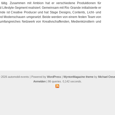
s tätig. Zusammen mit Ambion hat er verschiedene Produktionen für
ifestyle-Segment realisiert. Gemeinsam mit Rio Grande initialisierte er
rande ist Creative Producer und hat Stage Designs, Contents, Licht- und
e und Modenschauen umgesetzt. Beide werden von einem festen Team von
in umfangreiches Netzwerk von Kreativschaffenden, Medienkünstlern und
 2026 automobil events | Powered by
WordPress
|
WyntonMagazine theme
by
Michael Oese
Anmelden
| 86 queries. 0,142 seconds.