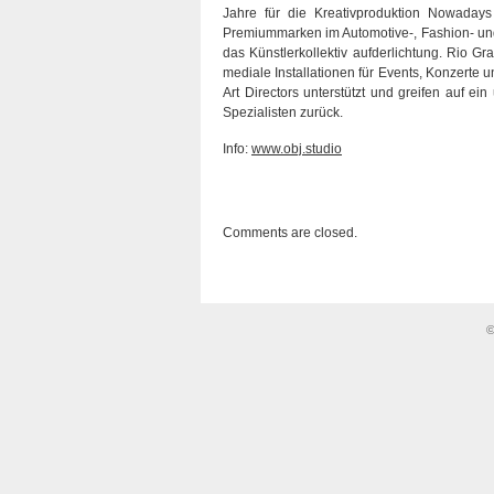
Jahre für die Kreativproduktion Nowaday
Premiummarken im Automotive-, Fashion- und L
das Künstlerkollektiv aufderlichtung. Rio G
mediale Installationen für Events, Konzert
Art Directors unterstützt und greifen auf e
Spezialisten zurück.
Info:
www.obj.studio
Comments are closed.
©