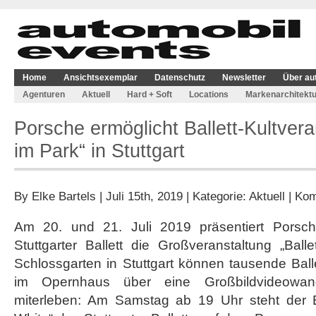
Home
Ansichtsexemplar
Datenschutz
Newsletter
Über au
Agenturen
Aktuell
Hard + Soft
Locations
Markenarchitektu
Porsche ermöglicht Ballett-Kultveran
im Park“ in Stuttgart
By
Elke Bartels
| Juli 15th, 2019 | Kategorie:
Aktuell
|
Kom
Am 20. und 21. Juli 2019 präsentiert Pors
Stuttgarter Ballett die Großveranstaltung „Bal
Schlossgarten in Stuttgart können tausende Ball
im Opernhaus über eine Großbildvideowan
miterleben: Am Samstag ab 19 Uhr steht der B