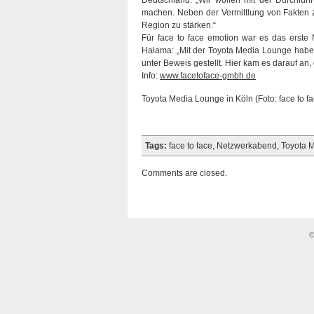
Deutschland: „Wir wollen mit der Durchfüh
machen. Neben der Vermittlung von Fakten z
Region zu stärken.“
Für face to face emotion war es das erste
Halama: „Mit der Toyota Media Lounge haben 
unter Beweis gestellt. Hier kam es darauf a
Info:
www.facetoface-gmbh.de
Toyota Media Lounge in Köln (Foto: face to fa
Tags:
face to face
,
Netzwerkabend
,
Toyota 
Comments are closed.
©