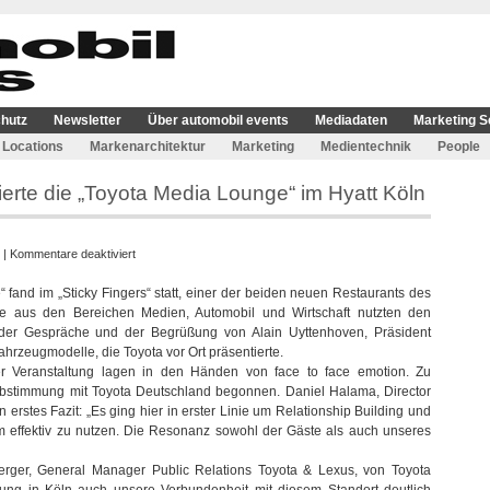
hutz
Newsletter
Über automobil events
Mediadaten
Marketing S
Locations
Markenarchitektur
Marketing
Medientechnik
People
ierte die „Toyota Media Lounge“ im Hyatt Köln
für
|
Kommentare deaktiviert
face
 fand im „Sticky Fingers“ statt, einer der beiden neuen Restaurants des
to
e aus den Bereichen Medien, Automobil und Wirtschaft nutzten den
face
er Gespräche und der Begrüßung von Alain Uyttenhoven, Präsident
emotion
ahrzeugmodelle, die Toyota vor Ort präsentierte.
präsentierte
r Veranstaltung lagen in den Händen von face to face emotion. Zu
die
Abstimmung mit Toyota Deutschland begonnen. Daniel Halama, Director
„Toyota
 erstes Fazit: „Es ging hier in erster Linie um Relationship Building und
Media
rm effektiv zu nutzen. Die Resonanz sowohl der Gäste als auch unseres
Lounge“
im
erger, General Manager Public Relations Toyota & Lexus, von Toyota
Hyatt
Köln