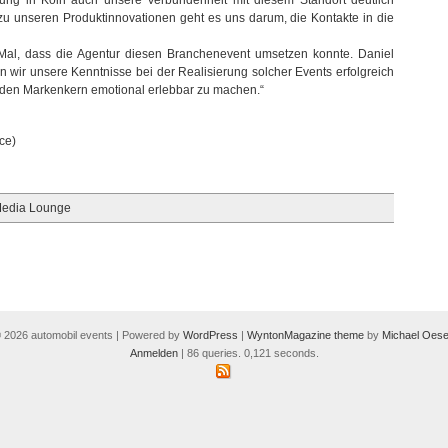
rung in Köln auch unsere Verbundenheit mit diesem Standort deutlich
u unseren Produktinnovationen geht es uns darum, die Kontakte in die
 Mal, dass die Agentur diesen Branchenevent umsetzen konnte. Daniel
wir unsere Kenntnisse bei der Realisierung solcher Events erfolgreich
n, den Markenkern emotional erlebbar zu machen.“
ce)
Media Lounge
 2026 automobil events | Powered by
WordPress
|
WyntonMagazine theme
by
Michael Oese
Anmelden
| 86 queries. 0,121 seconds.