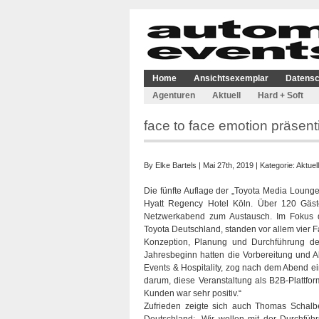
Home
Ansichtsexemplar
Datensc
Agenturen
Aktuell
Hard + Soft
face to face emotion präsent
By
Elke Bartels
| Mai 27th, 2019 | Kategorie:
Aktuell
Die fünfte Auflage der „Toyota Media Lounge“
Hyatt Regency Hotel Köln. Über 120 Gäst
Netzwerkabend zum Austausch. Im Fokus d
Toyota Deutschland, standen vor allem vier F
Konzeption, Planung und Durchführung de
Jahresbeginn hatten die Vorbereitung und 
Events & Hospitality, zog nach dem Abend ein
darum, diese Veranstaltung als B2B-Plattfo
Kunden war sehr positiv.“
Zufrieden zeigte sich auch Thomas Schalb