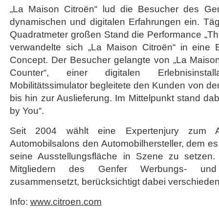
Automobilsalons
„La Maison Citroën“ lud die Besucher des Gen
gekürt
dynamischen und digitalen Erfahrungen ein. Täg
Quadratmeter großen Stand die Performance „The
verwandelte sich „La Maison Citroën“ in eine
Concept. Der Besucher gelangte von „La Maiso
Counter“, einer digitalen Erlebnisinstall
Mobilitätssimulator begleitete den Kunden von de
bis hin zur Auslieferung. Im Mittelpunkt stand dab
by You“.
Seit 2004 wählt eine Expertenjury zum 
Automobilsalons den Automobilhersteller, dem es
seine Ausstellungsfläche in Szene zu setzen.
Mitgliedern des Genfer Werbungs- und 
zusammensetzt, berücksichtigt dabei verschiedene
Info:
www.citroen.com