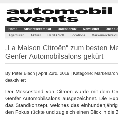
Home
Ansichtsexemplar
Datenschutz
Newsletter
Über au
Agenturen
Aktuell
Hard + Soft
Locations
Markenarchitektu
„La Maison Citroën“ zum besten M
Genfer Automobilsalons gekürt
By
Peter Blach
| April 23rd, 2019 | Kategorie:
Markenarchi
für
deaktiviert
„La
Maison
Der Messestand von Citroën wurde mit dem Cre
Citroën“
Genfer Automobilsalons ausgezeichnet. Die Expe
zum
besten
das Standkonzept, welches das einhundertjährig
Messestand
den Fokus rückte und zugleich einen Blick in die 
des
Genfer