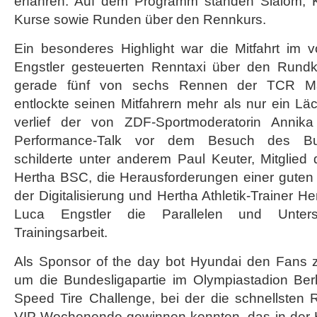
erfahren. Auf dem Programm standen Slalom, K
Kurse sowie Runden über den Rennkurs.
Ein besonderes Highlight war die Mitfahrt im
Engstler gesteuerten Renntaxi über den Rundk
gerade fünf von sechs Rennen der TCR M
entlockte seinen Mitfahrern mehr als nur ein L
verlief der von ZDF-Sportmoderatorin Annik
Performance-Talk vor dem Besuch des Bund
schilderte unter anderem Paul Keuter, Mitglied 
Hertha BSC, die Herausforderungen einer guten
der Digitalisierung und Hertha Athletik-Trainer He
Luca Engstler die Parallelen und Unters
Trainingsarbeit.
Als Sponsor of the day bot Hyundai den Fans z
um die Bundesligapartie im Olympiastadion Berl
Speed Tire Challenge, bei der die schnellsten 
VIP-Wochenende gewinnen konnten, das in der H