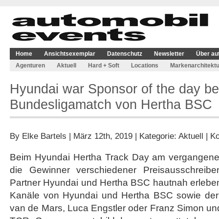
Home
Ansichtsexemplar
Datenschutz
Newsletter
Über au
Agenturen
Aktuell
Hard + Soft
Locations
Markenarchitektu
Hyundai war Sponsor of the day b
Bundesligamatch von Hertha BSC
By
Elke Bartels
| März 12th, 2019 | Kategorie:
Aktuell
|
Ko
Beim Hyundai Hertha Track Day am vergangen
die Gewinner verschiedener Preisausschreib
Partner Hyundai und Hertha BSC hautnah erleben
Kanäle von Hyundai und Hertha BSC sowie der 
van de Mars, Luca Engstler oder Franz Simon un