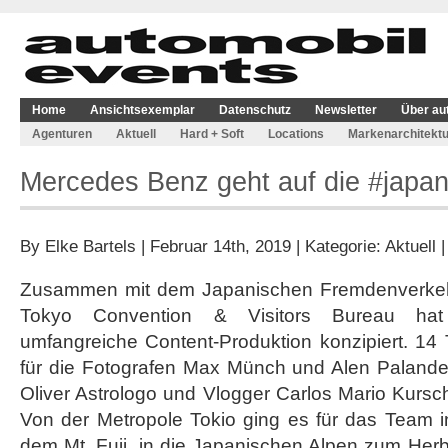
Home
Ansichtsexemplar
Datenschutz
Newsletter
Über au
Agenturen
Aktuell
Hard + Soft
Locations
Markenarchitektu
Mercedes Benz geht auf die #japan
By
Elke Bartels
| Februar 14th, 2019 | Kategorie:
Aktuell
Zusammen mit dem Japanischen Fremdenverke
Tokyo Convention & Visitors Bureau hat
umfangreiche Content-Produktion konzipiert. 14
für die Fotografen Max Münch und Alen Palande
Oliver Astrologo und Vlogger Carlos Mario Kursc
Von der Metropole Tokio ging es für das Team i
dem Mt. Fuji, in die Japanischen Alpen zum Herb