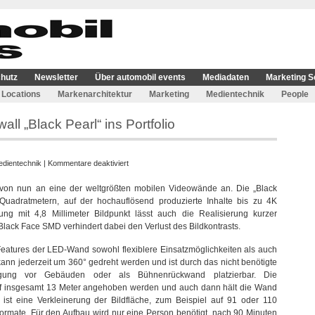
hutz
Newsletter
Über automobil events
Mediadaten
Marketing S
Locations
Markenarchitektur
Marketing
Medientechnik
People
ll „Black Pearl“ ins Portfolio
für
dientechnik
|
Kommentare deaktiviert
Screen
ns von nun an eine der weltgrößten mobilen Videowände an. Die „Black
Visions
 Quadratmetern, auf der hochauflösend produzierte Inhalte bis zu 4K
nimmt
ng mit 4,8 Millimeter Bildpunkt lässt auch die Realisierung kurzer
Videowall
lack Face SMD verhindert dabei den Verlust des Bildkontrasts.
„Black
Pearl“
eatures der LED-Wand sowohl flexiblere Einsatzmöglichkeiten als auch
ins
 kann jederzeit um 360° gedreht werden und ist durch das nicht benötigte
Portfolio
tigung vor Gebäuden oder als Bühnenrückwand platzierbar. Die
uf insgesamt 13 Meter angehoben werden und auch dann hält die Wand
st eine Verkleinerung der Bildfläche, zum Beispiel auf 91 oder 110
ormate. Für den Aufbau wird nur eine Person benötigt, nach 90 Minuten