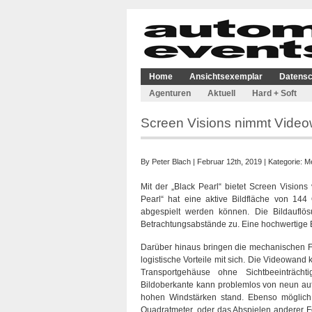
Home
Ansichtsexemplar
Datensc
Agenturen
Aktuell
Hard + Soft
Screen Visions nimmt Videowa
By
Peter Blach
| Februar 12th, 2019 | Kategorie:
Me
Mit der „Black Pearl“ bietet Screen Visio
Pearl“ hat eine aktive Bildfläche von 144
abgespielt werden können. Die Bildauflösu
Betrachtungsabstände zu. Eine hochwertige B
Darüber hinaus bringen die mechanischen F
logistische Vorteile mit sich. Die Videowand
Transportgehäuse ohne Sichtbeeinträch
Bildoberkante kann problemlos von neun a
hohen Windstärken stand. Ebenso möglich i
Quadratmeter, oder das Abspielen anderer F