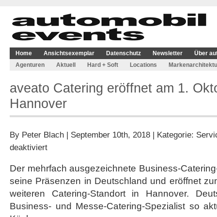
Home
Ansichtsexemplar
Datenschutz
Newsletter
Über au
Agenturen
Aktuell
Hard + Soft
Locations
Markenarchitektu
aveato Catering eröffnet am 1. Okt
Hannover
By
Peter Blach
| September 10th, 2018 | Kategorie:
Servi
für
deaktiviert
aveato
Catering
Der mehrfach ausgezeichnete Business-Catering-
eröffnet
seine Präsenzen in Deutschland und eröffnet zu
am
1.
weiteren Catering-Standort in Hannover. Deu
Oktober
Business- und Messe-Catering-Spezialist so akt
Standort
in