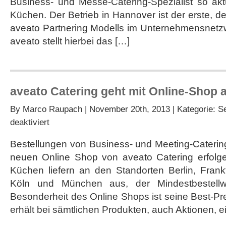
Business- und Messe-Catering-Spezialist so akt
Standort
in
Küchen. Der Betrieb in Hannover ist der erste,
Hannover
aveato Partnering Modells im Unternehmensnet
aveato stellt hierbei das […]
aveato Catering geht mit Online-Shop a
By
Marco Raupach
| November 20th, 2013 | Kategorie:
S
für
deaktiviert
aveato
Catering
Bestellungen von Business- und Meeting-Caterin
geht
neuen Online Shop von aveato Catering erfolge
mit
Online-
Küchen liefern an den Standorten Berlin, Fran
Shop
Köln und München aus, der Mindestbestellwe
an
den
Besonderheit des Online Shops ist seine Best-Pr
Start
erhält bei sämtlichen Produkten, auch Aktionen, e