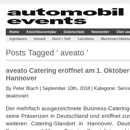
Home
Ansichtsexemplar
Datenschutz
Newsletter
Über au
Agenturen
Aktuell
Hard + Soft
Locations
Markenarchitektu
Posts Tagged ‘ aveato ’
aveato Catering eröffnet am 1. Oktober
Hannover
By
Peter Blach
| September 10th, 2018 | Kategorie:
Servi
für
deaktiviert
aveato
Catering
Der mehrfach ausgezeichnete Business-Catering-
eröffnet
seine Präsenzen in Deutschland und eröffnet zu
am
1.
weiteren Catering-Standort in Hannover. Deu
Oktober