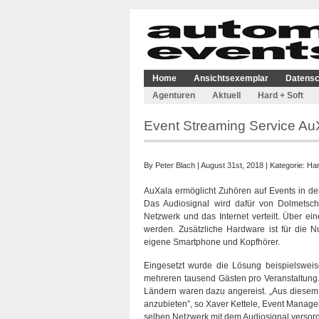
Home
Ansichtsexemplar
Datensc
Agenturen
Aktuell
Hard + Soft
Event Streaming Service Au
By
Peter Blach
| August 31st, 2018 | Kategorie:
Har
AuXala ermöglicht Zuhören auf Events in der
Das Audiosignal wird dafür von Dolmetsc
Netzwerk und das Internet verteilt. Über e
werden. Zusätzliche Hardware ist für die
eigene Smartphone und Kopfhörer.
Eingesetzt wurde die Lösung beispielsweis
mehreren tausend Gästen pro Veranstaltung
Ländern waren dazu angereist. „Aus diesem
anzubieten”, so Xaver Kettele, Event Manage
selben Netzwerk mit dem Audiosignal versorg