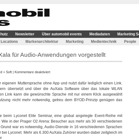
hutz
Newsletter
Über automobil events
Mediadaten
Marketing S
Locations
Markenarchitektur
Marketing
Medientechnik
People
Xala für Audio-Anwendungen vorgestellt
für
d + Soft
|
Kommentare deaktiviert
Event
 eigenen Muttersprache ohne App und nutzt dafür lediglich einen Link.
Streaming
hern übersetzt und über die AuXala Software über das lokale WLAN
Service
inen Link kann die gewünschte Sprache mit nur einem Klick ausgewählt
AuXala
 Nutzung nicht mehr notwendig, getreu dem BYOD-Prinzip genügen das
für
Audio-
Anwendungen
e beim Lyconet Elite Seminar, eine global angelegte Event-Reihe mit
vorgestellt
. Wie in der Prager O2 Arena: Besucher aus mehr als 30 verschiedenen
 Grund war es notwendig, Audio-Dienste in 16 verschiedenen Sprachen
r bei Lyconet. Mehr als 6.300 AuXala Zuhörer wurden dabei zeitgleich im
t.