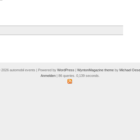
 2026 automobil events | Powered by
WordPress
|
WyntonMagazine theme
by
Michael Oese
Anmelden
| 86 queries. 0,139 seconds.