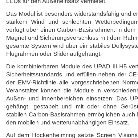
LEDs für den Außeneinsatz vermietet.
UPAD
III
Das Modul ist besonders widerstandsfähig und er
ein
starkem Wind und schlechten Wetterbedingu
verfügt über einen Carbon-Basisrahmen, in dem 
Magnet und Sicherungsverschluss mit dem Rahm
gesamte System wird über ein stabiles Dollysyste
Flugrahmen oder Slider aufgehängt.
Die kombinierbaren Module des UPAD III H5 ver
Sicherheitsstandards und erfüllen neben der C
der EMV-Richtlinie alle vorgeschriebenen Nor
Veranstalter können die Module in verschiedene
Außen- und Innenbereichen einsetzen: Das U
gehängt, gestapelt und mit oder ohne Gerüst 
stabilen Carbon-Basisrahmen ermöglichen auch
den mobilen und wetterunabhängigen Einsatz.
Auf dem Hockenheimring setzte Screen Visions