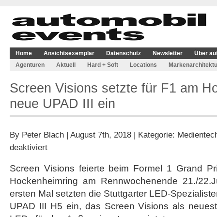
Home
Ansichtsexemplar
Datenschutz
Newsletter
Über au
Agenturen
Aktuell
Hard + Soft
Locations
Markenarchitektu
Screen Visions setzte für F1 am H
neue UPAD III ein
By
Peter Blach
| August 7th, 2018 | Kategorie:
Medientec
für
deaktiviert
Screen
Visions
Screen Visions feierte beim Formel 1 Grand P
setzte
Hockenheimring am Rennwochenende 21./22.Ju
für
F1
ersten Mal setzten die Stuttgarter LED-Spezialis
am
UPAD III H5 ein, das Screen Visions als neue
Hockenheimring
neue