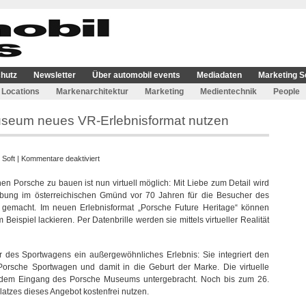
hutz
Newsletter
Über automobil events
Mediadaten
Marketing S
Locations
Markenarchitektur
Marketing
Medientechnik
People
seum neues VR-Erlebnisformat nutzen
für
 Soft
|
Kommentare deaktiviert
Porsche
n Porsche zu bauen ist nun virtuell möglich: Mit Liebe zum Detail wird
Fans
ebung im österreichischen Gmünd vor 70 Jahren für die Besucher des
können
 gemacht. Im neuen Erlebnisformat „Porsche Future Heritage“ können
im
ispiel lackieren. Per Datenbrille werden sie mittels virtueller Realität
Museum
neues
VR-
ahr des Sportwagens ein außergewöhnliches Erlebnis: Sie integriert den
Erlebnisformat
Porsche Sportwagen und damit in die Geburt der Marke. Die virtuelle
nutzen
or dem Eingang des Porsche Museums untergebracht. Noch bis zum 26.
tzes dieses Angebot kostenfrei nutzen.