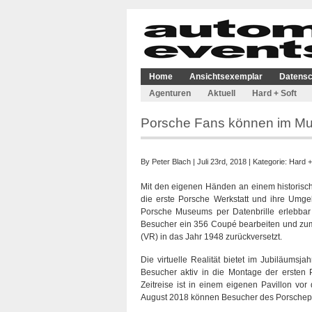
Home
Ansichtsexemplar
Datensc
Agenturen
Aktuell
Hard + Soft
Porsche Fans können im Mu
By
Peter Blach
| Juli 23rd, 2018 | Kategorie:
Hard +
Mit den eigenen Händen an einem historische
die erste Porsche Werkstatt und ihre Umg
Porsche Museums per Datenbrille erlebbar
Besucher ein 356 Coupé bearbeiten und zum Be
(VR) in das Jahr 1948 zurückversetzt.
Die virtuelle Realität bietet im Jubiläumsj
Besucher aktiv in die Montage der ersten 
Zeitreise ist in einem eigenen Pavillon v
August 2018 können Besucher des Porschepla