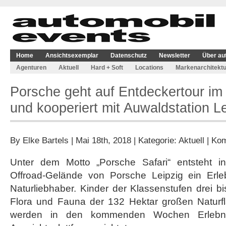
Home
Ansichtsexemplar
Datenschutz
Newsletter
Über au
Agenturen
Aktuell
Hard + Soft
Locations
Markenarchitektu
Porsche geht auf Entdeckertour im
und kooperiert mit Auwaldstation Le
By
Elke Bartels
| Mai 18th, 2018 | Kategorie:
Aktuell
|
Kom
Unter dem Motto „Porsche Safari“ entsteht 
Offroad-Gelände von Porsche Leipzig ein Erle
Naturliebhaber. Kinder der Klassenstufen drei b
Flora und Fauna der 132 Hektar großen Naturf
werden in den kommenden Wochen Erlebnis