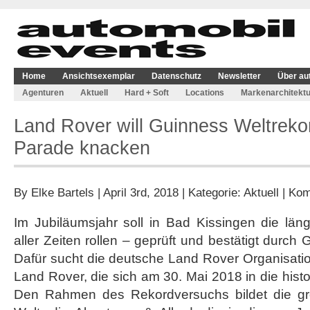
Home
Ansichtsexemplar
Datenschutz
Newsletter
Über au
Agenturen
Aktuell
Hard + Soft
Locations
Markenarchitektu
Land Rover will Guinness Weltrekord
Parade knacken
By
Elke Bartels
| April 3rd, 2018 | Kategorie:
Aktuell
|
Kom
Im Jubiläumsjahr soll in Bad Kissingen die la
aller Zeiten rollen – geprüft und bestätigt durc
Dafür sucht die deutsche Land Rover Organisati
Land Rover, die sich am 30. Mai 2018 in die hist
Den Rahmen des Rekordversuchs bildet die gro