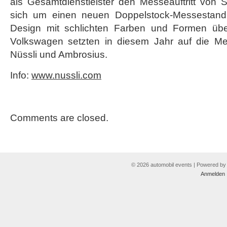
als Gesamtdienstleister den Messeauftritt von 
Genfer
sich um einen neuen Doppelstock-Messestand
Autosalon
Design mit schlichten Farben und Formen üb
Volkswagen setzten in diesem Jahr auf die 
Nüssli und Ambrosius.
Info:
www.nussli.com
Comments are closed.
© 2026 automobil events | Powered b
Anmelden