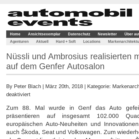
Home
Ansichtsexemplar
Datenschutz
Newsletter
Über au
Agenturen
Aktuell
Hard + Soft
Locations
Markenarchitektu
Nüssli und Ambrosius realisierten 
auf dem Genfer Autosalon
By
Peter Blach
| März 20th, 2018 | Kategorie:
Markenarch
für
deaktiviert
Nüssli
und
Zum 88. Mal wurde in Genf das Auto gefei
Ambrosius
präsentieren auf insgesamt 102.000 Quad
realisierten
mehrere
europäischen Auto-Neuheiten und Innovationen
Projekte
auch Škoda, Seat und Volkswagen. Zum wiederholt
auf
dem