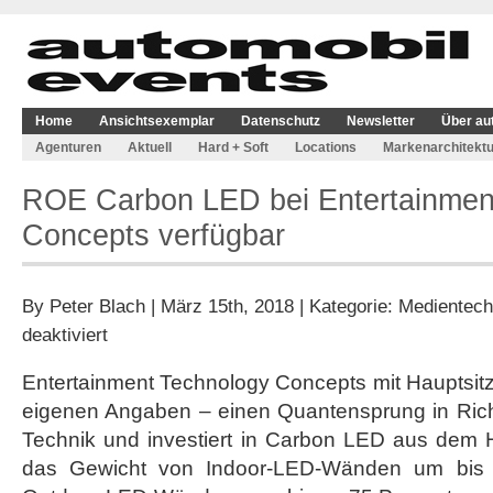
Home
Ansichtsexemplar
Datenschutz
Newsletter
Über au
Agenturen
Aktuell
Hard + Soft
Locations
Markenarchitektu
ROE Carbon LED bei Entertainmen
Concepts verfügbar
By
Peter Blach
| März 15th, 2018 | Kategorie:
Medientech
für
deaktiviert
ROE
Carbon
Entertainment Technology Concepts mit Hauptsitz
LED
eigenen Angaben – einen Quantensprung in Ric
bei
Entertainment
Technik und investiert in Carbon LED aus dem
Technology
das Gewicht von Indoor-LED-Wänden um bis 
Concepts
verfügbar