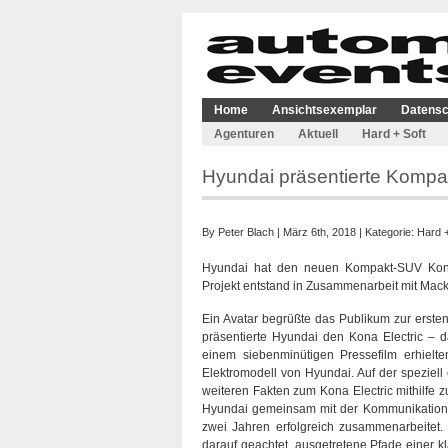
Home
Ansichtsexemplar
Datensc
Agenturen
Aktuell
Hard + Soft
Hyundai präsentierte Kompak
By
Peter Blach
| März 6th, 2018 | Kategorie:
Hard +
Hyundai hat den neuen Kompakt-SUV Kona 
Projekt entstand in Zusammenarbeit mit Mac
Ein Avatar begrüßte das Publikum zur ersten
präsentierte Hyundai den Kona Electric – 
einem siebenminütigen Pressefilm erhielt
Elektromodell von Hyundai. Auf der speziell
weiteren Fakten zum Kona Electric mithilfe z
Hyundai gemeinsam mit der Kommunikations
zwei Jahren erfolgreich zusammenarbeitet
darauf geachtet, ausgetretene Pfade einer kl