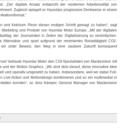
„Der digitale Ansatz entspricht der modernen Arbeitsrealität von
Mehrwert. Zugleich spiegelt er Hyundais progressive Denkweise in einem
ikationsformat.“
on und Ketchum Pleon diesen mutigen Schritt gewagt zu haben“, sagt
 Marketing und Produkt von Hyundai Motor Europe. „Mit der digitalen
salltag der Journalisten in Zeiten der Digitalisierung zu vereinfachen.
 Alternative und spart aufgrund der minimierten Reisetätigkeit CO2-
n wir unter Beweis, den Weg in eine saubere Zukunft konsequent
s now“ betraute Hyundai Motor den CGI-Spezialisten von Mackevision mit
 und der Motion Graphics. „Wir sind stolz darauf, diese innovative Idee
l und operativ umgesetzt zu haben. Insbesondere, weil wir dabei Full-
n Live-Action und Motiondesign kombinieren und so ein multimedial in
estalten konnten“, so Jens Kämper, General Manager von Mackevision
n