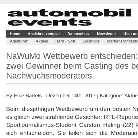
Home
Ansichtsexemplar
Datenschutz
Newsletter
Über au
Agenturen
Aktuell
Hard + Soft
Locations
Markenarchitektu
NaWuMo Wettbewerb entschieden: J
zwei Gewinner beim Casting des b
Nachwuchsmoderators
By
Elke Bartels
| Dezember 14th, 2017 | Kategorie:
Aktuel
Beim diesjährigen Wettbewerb um den besten 
es gleich zwei strahlende Gesichter: RTL-Reporte
Sportjournalismus-Student Carsten Heling (22) 
sich entscheiden. Sie teilen sich die Moderati