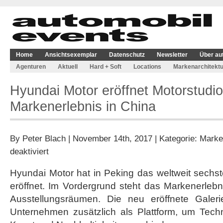
Home
Ansichtsexemplar
Datenschutz
Newsletter
Über au
Agenturen
Aktuell
Hard + Soft
Locations
Markenarchitektu
Hyundai Motor eröffnet Motorstudio
Markenerlebnis in China
By
Peter Blach
| November 14th, 2017 | Kategorie:
Marke
für
deaktiviert
Hyundai
Motor
Hyundai Motor hat in Peking das weltweit sechs
eröffnet
eröffnet. Im Vordergrund steht das Markenerleb
Motorstudio
für
Ausstellungsräumen. Die neu eröffnete Galer
Markenerlebnis
Unternehmen zusätzlich als Plattform, um Techn
in
China