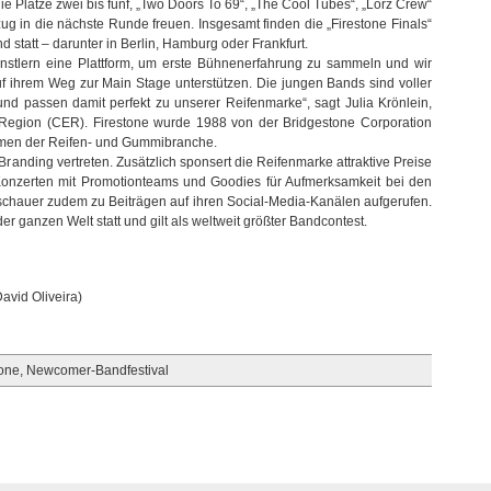
ie Plätze zwei bis fünf, „Two Doors To 69“, „The Cool Tubes“, „Lorz Crew“
ug in die nächste Runde freuen. Insgesamt finden die „Firestone Finals“
d statt – darunter in Berlin, Hamburg oder Frankfurt.
stlern eine Plattform, um erste Bühnenerfahrung zu sammeln und wir
uf ihrem Weg zur Main Stage unterstützen. Die jungen Bands sind voller
nd passen damit perfekt zu unserer Reifenmarke“, sagt Julia Krönlein,
 Region (CER). Firestone wurde 1988 von der Bridgestone Corporation
men der Reifen- und Gummibranche.
m Branding vertreten. Zusätzlich sponsert die Reifenmarke attraktive Preise
Konzerten mit Promotionteams und Goodies für Aufmerksamkeit bei den
hauer zudem zu Beiträgen auf ihren Social-Media-Kanälen aufgerufen.
er ganzen Welt statt und gilt als weltweit größter Bandcontest.
vid Oliveira)
tone
,
Newcomer-Bandfestival