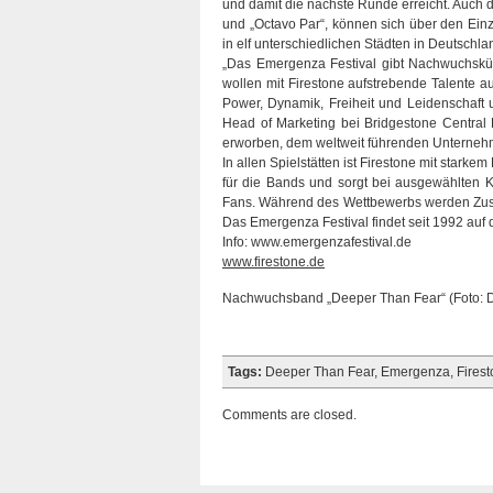
und damit die nächste Runde erreicht. Auch d
und „Octavo Par“, können sich über den Einz
in elf unterschiedlichen Städten in Deutschlan
„Das Emergenza Festival gibt Nachwuchskün
wollen mit Firestone aufstrebende Talente a
Power, Dynamik, Freiheit und Leidenschaft u
Head of Marketing bei Bridgestone Central
erworben, dem weltweit führenden Unterneh
In allen Spielstätten ist Firestone mit starke
für die Bands und sorgt bei ausgewählten 
Fans. Während des Wettbewerbs werden Zusc
Das Emergenza Festival findet seit 1992 auf d
Info: www.emergenzafestival.de
www.firestone.de
Nachwuchsband „Deeper Than Fear“ (Foto: Da
Tags:
Deeper Than Fear
,
Emergenza
,
Fires
Comments are closed.