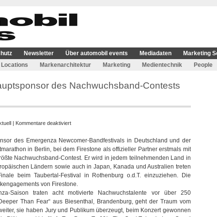
hutz
Newsletter
Über automobil events
Mediadaten
Marketing S
Locations
Markenarchitektur
Marketing
Medientechnik
People
 Hauptsponsor des Nachwuchsband-Contests
für
ktuell
|
Kommentare deaktiviert
Reifenmarke
ponsor des Emergenza Newcomer-Bandfestivals in Deutschland und der
Firestone
arathon in Berlin, bei dem Firestone als offizieller Partner erstmals mit
ist
größte Nachwuchsband-Contest. Er wird in jedem teilnehmenden Land in
Hauptsponsor
ropäischen Ländern sowie auch in Japan, Kanada und Australien treten
des
ale beim Taubertal-Festival in Rothenburg o.d.T. einzuziehen. Die
Nachwuchsband-
sikengagements von Firestone.
Contests
za-Saison traten acht motivierte Nachwuchstalente vor über 250
Emergenza
„Deeper Than Fear“ aus Biesenthal, Brandenburg, geht der Traum vom
 weiter, sie haben Jury und Publikum überzeugt, beim Konzert gewonnen