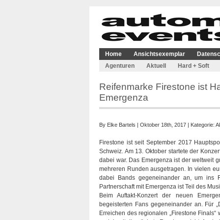
Home
Ansichtsexemplar
Datensc
Agenturen
Aktuell
Hard + Soft
Reifenmarke Firestone ist
Emergenza
By
Elke Bartels
| Oktober 18th, 2017 | Kategorie:
A
Firestone ist seit September 2017 Haupts
Schweiz. Am 13. Oktober startete der Konzertm
dabei war. Das Emergenza ist der weltweit 
mehreren Runden ausgetragen. In vielen eu
dabei Bands gegeneinander an, um ins Fin
Partnerschaft mit Emergenza ist Teil des Mu
Beim Auftakt-Konzert der neuen Emergen
begeisterten Fans gegeneinander an. Für 
Erreichen des regionalen „Firestone Finals“