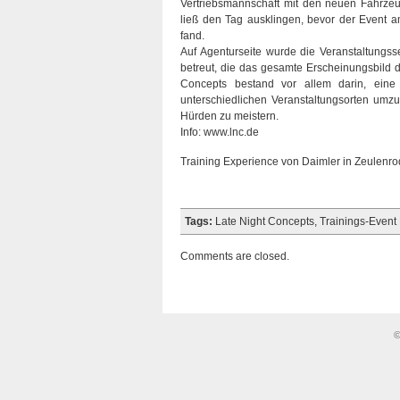
Vertriebsmannschaft mit den neuen Fahrze
ließ den Tag ausklingen, bevor der Event 
fand.
Auf Agenturseite wurde die Veranstaltungs
betreut, die das gesamte Erscheinungsbild d
Concepts bestand vor allem darin, eine 
unterschiedlichen Veranstaltungsorten umzu
Hürden zu meistern.
Info: www.lnc.de
Training Experience von Daimler in Zeulenro
Tags:
Late Night Concepts
,
Trainings-Event
Comments are closed.
©