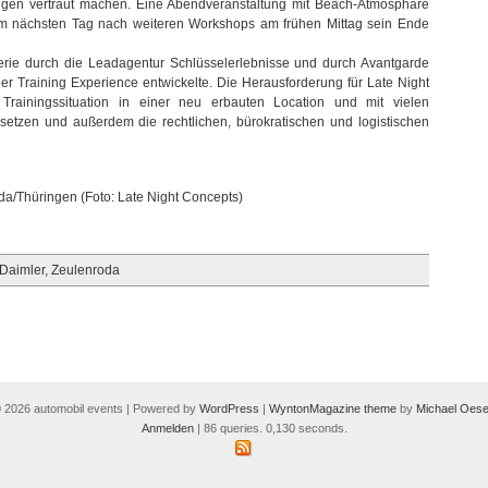
ugen vertraut machen. Eine Abendveranstaltung mit Beach-Atmosphäre
Daimler
am nächsten Tag nach weiteren Workshops am frühen Mittag sein Ende
serie durch die Leadagentur Schlüsselerlebnisse und durch Avantgarde
er Training Experience entwickelte. Die Herausforderung für Late Night
Trainingssituation in einer neu erbauten Location und mit vielen
setzen und außerdem die rechtlichen, bürokratischen und logistischen
da/Thüringen (Foto: Late Night Concepts)
 Daimler
,
Zeulenroda
 2026 automobil events | Powered by
WordPress
|
WyntonMagazine theme
by
Michael Oese
Anmelden
| 86 queries. 0,130 seconds.