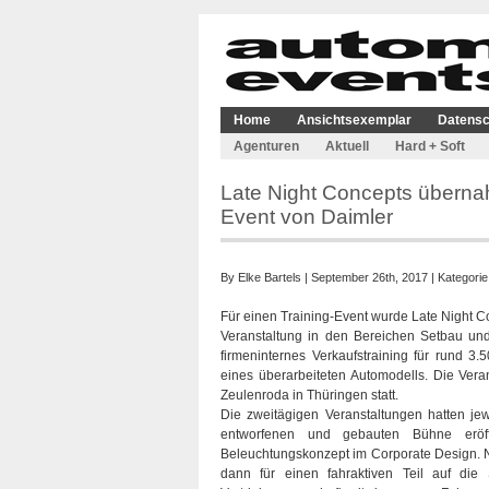
Home
Ansichtsexemplar
Datensc
Agenturen
Aktuell
Hard + Soft
Late Night Concepts übernah
Event von Daimler
By
Elke Bartels
| September 26th, 2017 | Kategorie
Für einen Training-Event wurde Late Night C
Veranstaltung in den Bereichen Setbau und
firmeninternes Verkaufstraining für rund 3
eines überarbeiteten Automodells. Die Ver
Zeulenroda in Thüringen statt.
Die zweitägigen Veranstaltungen hatten j
entworfenen und gebauten Bühne erö
Beleuchtungskonzept im Corporate Design. 
dann für einen fahraktiven Teil auf die