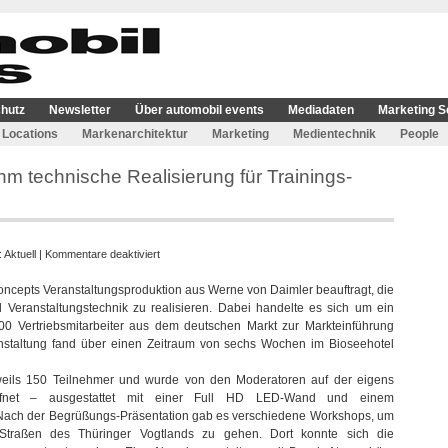
hutz
Newsletter
Über automobil events
Mediadaten
Marketing S
Locations
Markenarchitektur
Marketing
Medientechnik
People
m technische Realisierung für Trainings-
für
:
Aktuell
|
Kommentare deaktiviert
Late
oncepts Veranstaltungsproduktion aus Werne von Daimler beauftragt, die
Night
 Veranstaltungstechnik zu realisieren. Dabei handelte es sich um ein
Concepts
.500 Vertriebsmitarbeiter aus dem deutschen Markt zur Markteinführung
übernahm
anstaltung fand über einen Zeitraum von sechs Wochen im Bioseehotel
technische
Realisierung
eweils 150 Teilnehmer und wurde von den Moderatoren auf der eigens
für
ffnet – ausgestattet mit einer Full HD LED-Wand und einem
Trainings-
Nach der Begrüßungs-Präsentation gab es verschiedene Workshops, um
Event
 Straßen des Thüringer Vogtlands zu gehen. Dort konnte sich die
von