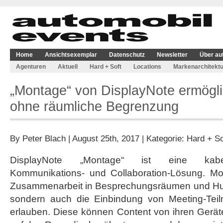
Home
Ansichtsexemplar
Datenschutz
Newsletter
Über au
Agenturen
Aktuell
Hard + Soft
Locations
Markenarchitektu
„Montage“ von DisplayNote ermögli
ohne räumliche Begrenzung
By
Peter Blach
| August 25th, 2017 | Kategorie:
Hard + So
DisplayNote „Montage“ ist eine kabell
Kommunikations- und Collaboration-Lösung. Mon
Zusammenarbeit in Besprechungsräumen und Hud
sondern auch die Einbindung von Meeting-Tei
erlauben. Diese können Content von ihren Gerät