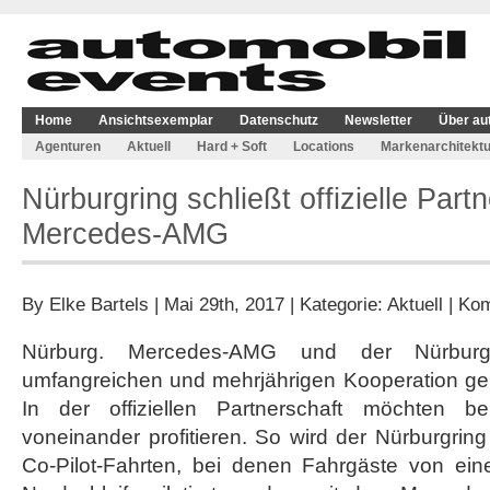
Home
Ansichtsexemplar
Datenschutz
Newsletter
Über au
Agenturen
Aktuell
Hard + Soft
Locations
Markenarchitektu
Nürburgring schließt offizielle Part
Mercedes-AMG
By
Elke Bartels
| Mai 29th, 2017 | Kategorie:
Aktuell
|
Kom
Nürburg. Mercedes-AMG und der Nürburgr
umfangreichen und mehrjährigen Kooperation 
In der offiziellen Partnerschaft möchten b
voneinander profitieren. So wird der Nürburgring
Co-Pilot-Fahrten, bei denen Fahrgäste von ei