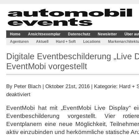
Home
Ansichtsexemplar
Datenschutz
Newsletter
Über au
Agenturen
Aktuell
Hard + Soft
Locations
Markenarchitektu
Digitale Eventbeschilderung „Live 
EventMobi vorgestellt
By
Peter Blach
| Oktober 21st, 2016 | Kategorie:
Hard + S
für
deaktiviert
Digitale
Eventbeschilderung
EventMobi hat mit „EventMobi Live Display“ ei
„Live
Eventbeschilderung vorgestellt. Vier roti
Display“
von
Eventplanern eine neue Möglichkeit, Teilnehmer
EventMobi
aktiv einzubinden und herkömmliche statische A
vorgestellt