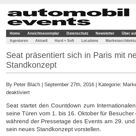
Home
Ansichtsexemplar
Datenschutz
Newsletter
Über au
Agenturen
Aktuell
Hard + Soft
Locations
Markenarchitektu
Seat präsentiert sich in Paris mit 
Standkonzept
By
Peter Blach
| September 27th, 2016 | Kategorie:
Marke
für
deaktiviert
Seat
präsentiert
Seat startet den Countdown zum Internationalen
sich
seine Türen vom 1. bis 16. Oktober für Besucher ö
in
Paris
während der Pressetage des Events am 29. und 3
mit
sein neues Standkonzept vorstellen.
neuem
Standkonzept