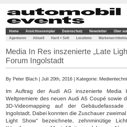
Home
Ansichtsexemplar
Datenschutz
Newsletter
Über au
Agenturen
Aktuell
Hard + Soft
Locations
Markenarchitektu
Media In Res inszenierte „Late Lig
Forum Ingolstadt
By
Peter Blach
| Juli 20th, 2016 | Kategorie:
Medientechn
Im Auftrag der Audi AG inszenierte Media 
Weltpremiere des neuen Audi A5 Coupé sowie d
3D-Videomapping auf der Gebäudefassade
Ingolstadt. Dabei konnten die Zuschauer zweimal t
Light Show“ bezeichnete, zehnminütige Lic