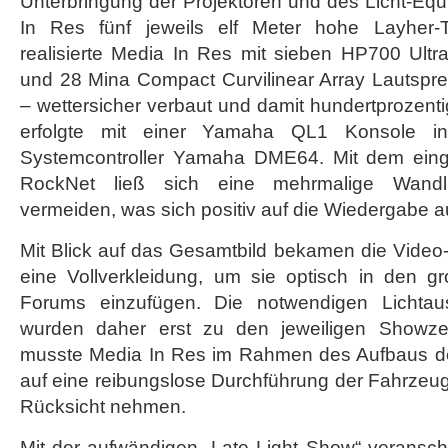
Unterbringung der Projektoren und des Licht-Equ
In Res fünf jeweils elf Meter hohe Layher-
realisierte Media In Res mit sieben HP700 Ult
und 28 Mina Compact Curvilinear Array Lautsp
– wettersicher verbaut und damit hundertprozenti
erfolgte mit einer Yamaha QL1 Konsole i
Systemcontroller Yamaha DME64. Mit dem eing
RockNet ließ sich eine mehrmalige Wandl
vermeiden, was sich positiv auf die Wiedergabe a
Mit Blick auf das Gesamtbild bekamen die Video
eine Vollverkleidung, um sie optisch in den g
Forums einzufügen. Die notwendigen Lichta
wurden daher erst zu den jeweiligen Showzeit
musste Media In Res im Rahmen des Aufbaus de
auf eine reibungslose Durchführung der Fahrzeu
Rücksicht nehmen.
Mit der aufwändigen „Late Light Show“ veransch