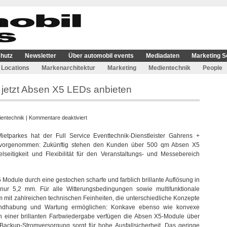
hutz
Newsletter
Über automobil events
Mediadaten
Marketing S
Locations
Markenarchitektur
Marketing
Medientechnik
People
jetzt Absen X5 LEDs anbieten
für
entechnik
|
Kommentare deaktiviert
Gahrens
etparkes hat der Full Service Eventtechnik-Dienstleister Gahrens +
+
vorgenommen: Zukünftig stehen den Kunden über 500 qm Absen X5
Battermann
seitigkeit und Flexibilität für den Veranstaltungs- und Messebereich
kann
jetzt
Absen
 Module durch eine gestochen scharfe und farblich brillante Auflösung in
X5
 nur 5,2 mm. Für alle Witterungsbedingungen sowie multifunktionale
LEDs
mit zahlreichen technischen Feinheiten, die unterschiedliche Konzepte
anbieten
ndhabung und Wartung ermöglichen: Konkave ebenso wie konvexe
n einer brillanten Farbwiedergabe verfügen die Absen X5-Module über
 Backup-Stromversorgung sorgt für hohe Ausfallsicherheit. Das geringe