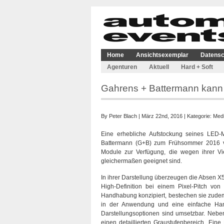
Home
Ansichtsexemplar
Datensc
Agenturen
Aktuell
Hard + Soft
Gahrens + Battermann kann 
By
Peter Blach
| März 22nd, 2016 | Kategorie:
Medi
Eine erhebliche Aufstockung seines LED-Mi
Battermann (G+B) zum Frühsommer 2016 
Module zur Verfügung, die wegen ihrer Viel
gleichermaßen geeignet sind.
In ihrer Darstellung überzeugen die Absen X5
High-Definition bei einem Pixel-Pitch von
Handhabung konzipiert, bestechen sie zudem 
in der Anwendung und eine einfache Ha
Darstellungsoptionen sind umsetzbar. Nebe
einen detaillierten Graustufenbereich. Eine