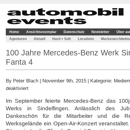
Home
Ansichtsexemplar
Datenschutz
Newsletter
Über au
Agenturen
Aktuell
Hard + Soft
Locations
Markenarchitektu
100 Jahre Mercedes-Benz Werk Sin
Fanta 4
By
Peter Blach
| November 9th, 2015 | Kategorie:
Medien
für
deaktiviert
100
Jahre
Im September feierte Mercedes-Benz das 100j
Mercedes-
Werks in Sindelfingen. Anlässlich des Ju
Benz
Werk
Dankeschön für die Mitarbeiter und die 
Sindelfingen
Werksgelände ein Open-Air-Konzert veranstaltet
mit
Fanta