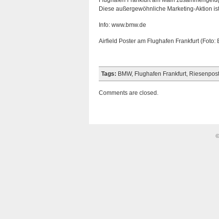
Flughafen Frankfurt am Main zusammengefüg
Diese außergewöhnliche Marketing-Aktion i
Info: www.bmw.de
Airfield Poster am Flughafen Frankfurt (Foto
Tags:
BMW
,
Flughafen Frankfurt
,
Riesenpost
Comments are closed.
©