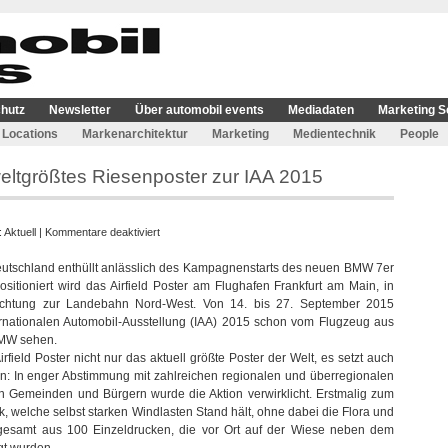
hutz
Newsletter
Über automobil events
Mediadaten
Marketing S
Locations
Markenarchitektur
Marketing
Medientechnik
People
eltgrößtes Riesenposter zur IAA 2015
für
:
Aktuell
|
Kommentare deaktiviert
BMW
eutschland enthüllt anlässlich des Kampagnenstarts des neuen BMW 7er
Deutschland
ositioniert wird das Airfield Poster am Flughafen Frankfurt am Main, in
enthüllt
grichtung zur Landebahn Nord-West. Von 14. bis 27. September 2015
weltgrößtes
nationalen Automobil-Ausstellung (IAA) 2015 schon vom Flugzeug aus
Riesenposter
BMW sehen.
zur
rfield Poster nicht nur das aktuell größte Poster der Welt, es setzt auch
IAA
 In enger Abstimmung mit zahlreichen regionalen und überregionalen
2015
Gemeinden und Bürgern wurde die Aktion verwirklicht. Erstmalig zum
, welche selbst starken Windlasten Stand hält, ohne dabei die Flora und
sgesamt aus 100 Einzeldrucken, die vor Ort auf der Wiese neben dem