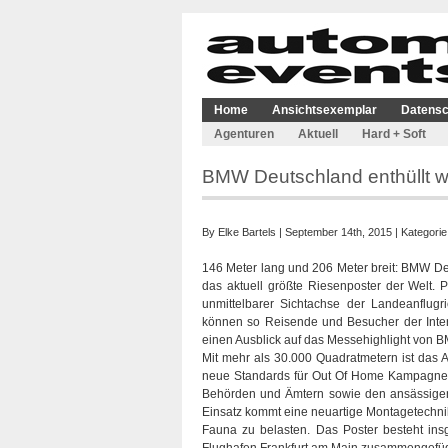
Home
Ansichtsexemplar
Datensc
Agenturen
Aktuell
Hard + Soft
BMW Deutschland enthüllt w
By
Elke Bartels
| September 14th, 2015 | Kategorie
146 Meter lang und 206 Meter breit: BMW D
das aktuell größte Riesenposter der Welt. P
unmittelbarer Sichtachse der Landeanflu
können so Reisende und Besucher der Inter
einen Ausblick auf das Messehighlight von 
Mit mehr als 30.000 Quadratmetern ist das Ai
neue Standards für Out Of Home Kampagnen:
Behörden und Ämtern sowie den ansässigen 
Einsatz kommt eine neuartige Montagetechnik
Fauna zu belasten. Das Poster besteht in