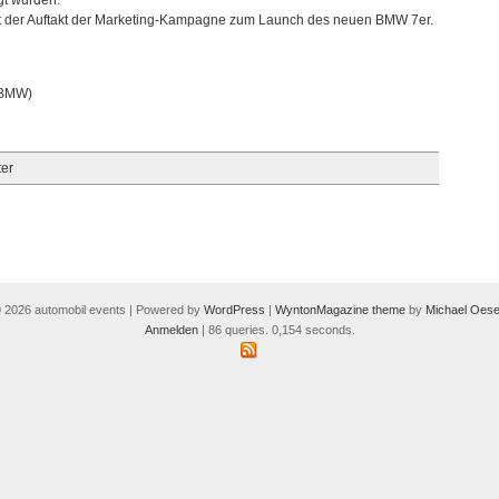
t wurden.
st der Auftakt der Marketing-Kampagne zum Launch des neuen BMW 7er.
: BMW)
er
 2026 automobil events | Powered by
WordPress
|
WyntonMagazine theme
by
Michael Oese
Anmelden
| 86 queries. 0,154 seconds.