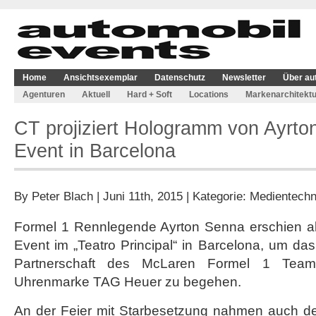
Home
Ansichtsexemplar
Datenschutz
Newsletter
Über au
Agenturen
Aktuell
Hard + Soft
Locations
Markenarchitektu
CT projiziert Hologramm von Ayrto
Event in Barcelona
By
Peter Blach
| Juni 11th, 2015 | Kategorie:
Medientechn
Formel 1 Rennlegende Ayrton Senna erschien a
Event im „Teatro Principal“ in Barcelona, um das
Partnerschaft des McLaren Formel 1 Tea
Uhrenmarke TAG Heuer zu begehen.
An der Feier mit Starbesetzung nahmen auch de