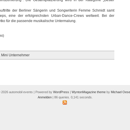
inszenierung“. Die Gesamtplatzierung wird in der Kategorie „Bester
ftritte der Berliner Sängerin und Songwriterin Femme Schmidt samt
s, eine der erfolgreichsten Urban-Dance-Crews weltweit. Bei der
tko für die passende musikalische Untermalung.
ni)
,
Mini Unternehmer
 2026 automobil events | Powered by
WordPress
|
WyntonMagazine theme
by
Michael Oese
Anmelden
| 86 queries. 0,141 seconds.