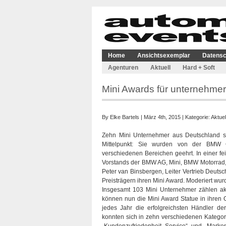
Home
Ansichtsexemplar
Datensc
Agenturen
Aktuell
Hard + Soft
Mini Awards für unternehmer
By
Elke Bartels
| März 4th, 2015 | Kategorie:
Aktuel
Zehn Mini Unternehmer aus Deutschland
Mittelpunkt: Sie wurden von der BMW G
verschiedenen Bereichen geehrt. In einer fe
Vorstands der BMW AG, Mini, BMW Motorrad, 
Peter van Binsbergen, Leiter Vertrieb Deuts
Preisträgern ihren Mini Award. Moderiert wu
Insgesamt 103 Mini Unternehmer zählen akt
können nun die Mini Award Statue in ihren 
jedes Jahr die erfolgreichsten Händler de
konnten sich in zehn verschiedenen Kategor