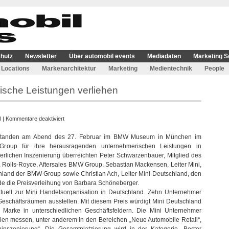
hutz
Newsletter
Über automobil events
Mediadaten
Marketing S
Locations
Markenarchitektur
Marketing
Medientechnik
People
ische Leistungen verliehen
für
l
|
Kommentare deaktiviert
Mini
 standen am Abend des 27. Februar im BMW Museum in München im
Awards
roup für ihre herausragenden unternehmerischen Leistungen in
für
ierlichen Inszenierung überreichten Peter Schwarzenbauer, Mitglied des
unternehmerische
Rolls-Royce, Aftersales BMW Group, Sebastian Mackensen, Leiter Mini,
Leistungen
chland der BMW Group sowie Christian Ach, Leiter Mini Deutschland, den
verliehen
rde die Preisverleihung von Barbara Schöneberger.
uell zur Mini Handelsorganisation in Deutschland. Zehn Unternehmer
Geschäftsräumen ausstellen. Mit diesem Preis würdigt Mini Deutschland
r Marke in unterschiedlichen Geschäftsfeldern. Die Mini Unternehmer
ien messen, unter anderem in den Bereichen „Neue Automobile Retail“,