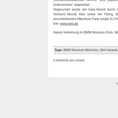
„Kundenzufriedenheit Service“ und „Marken
Unternehmer“ abgebildet.
Abgerundet wurde der Gala-Abend durch Au
Vorband Moody Man sowie der Flying Step
anschließenden Aftershow Party sorgte DJ Pe
Info:
www.mini.de
Award-Verleihung im BMW Museum (Foto: Mi
Tags:
BMW Museum München
,
Mini Awards
Comments are closed.
©