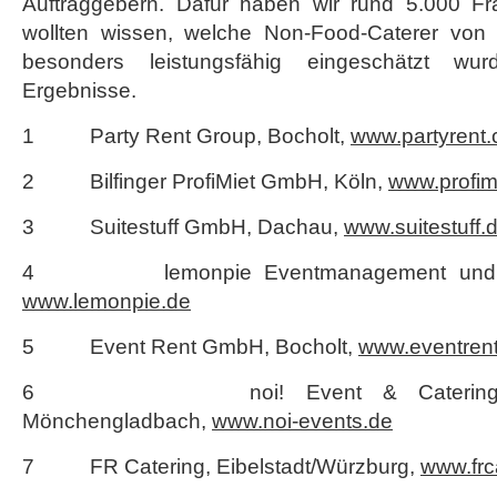
Auftraggebern. Dafür haben wir rund 5.000 F
wollten wissen, welche Non-Food-Caterer von 
besonders leistungsfähig eingeschätzt wu
Ergebnisse.
1 Party Rent Group, Bocholt,
www.partyrent
2 Bilfinger ProfiMiet GmbH, Köln,
www.profimi
3 Suitestuff GmbH, Dachau,
www.suitestuff.
4 lemonpie Eventmanagement und Cat
www.lemonpie.de
5 Event Rent GmbH, Bocholt,
www.eventren
6 noi! Event & Catering G
Mönchengladbach,
www.noi-events.de
7 FR Catering, Eibelstadt/Würzburg,
www.frc