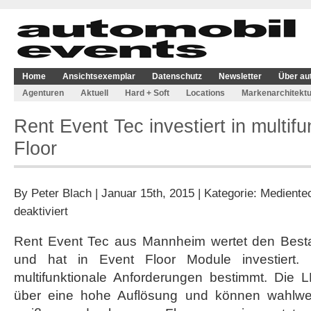
Home
Ansichtsexemplar
Datenschutz
Newsletter
Über au
Agenturen
Aktuell
Hard + Soft
Locations
Markenarchitektu
Rent Event Tec investiert in multif
Floor
By
Peter Blach
| Januar 15th, 2015 | Kategorie:
Mediente
für
deaktiviert
Rent
Event
Rent Event Tec aus Mannheim wertet den Besta
Tec
und hat in Event Floor Module investiert. 
investiert
in
multifunktionale Anforderungen bestimmt. Die 
multifunktionalen
über eine hohe Auflösung und können wahlwe
Event
Floor