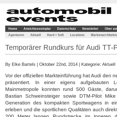
Home
Ansichtsexemplar
Datenschutz
Newsletter
Über au
Agenturen
Aktuell
Hard + Soft
Locations
Markenarchitektu
Temporärer Rundkurs für Audi TT-P
By
Elke Bartels
| Oktober 22nd, 2014 | Kategorie:
Aktuell
Vor der offiziellen Markteinführung hat Audi den n
präsentiert. In einer eigens aufgebauten L
Mainmetropole konnten rund 500 Gäste, darunt
Bastian Schweinsteiger sowie DTM-Pilot Mike R
Generation des kompakten Sportwagens in ei
erleben und die sportlichen Qualitäten auch direkt
200 Meter langen Rundstrecke im Inneren