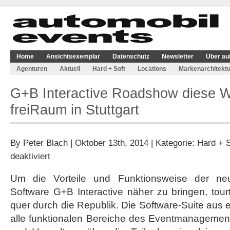
Home
Ansichtsexemplar
Datenschutz
Newsletter
Über au
Agenturen
Aktuell
Hard + Soft
Locations
Markenarchitektu
G+B Interactive Roadshow diese 
freiRaum in Stuttgart
By
Peter Blach
| Oktober 13th, 2014 | Kategorie:
Hard + S
für
deaktiviert
G+B
Interactive
Um die Vorteile und Funktionsweise der n
Roadshow
Software G+B Interactive näher zu bringen, tou
diese
Woche
quer durch die Republik. Die Software-Suite aus 
im
alle funktionalen Bereiche des Eventmanagemen
freiRaum
in