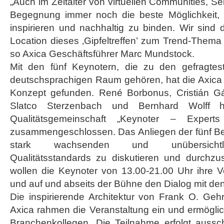
„Auch im Zeitalter von virtuellen Communities, Sel
Begegnung immer noch die beste Möglichkeit,
inspirieren und nachhaltig zu binden. Wir sind d
Location dieses ‚Gipfeltreffen’ zum Trend-Thema
so Axica Geschäftsführer Marc Mundstock.
Mit den fünf Keynotern, die zu den gefragte
deutschsprachigen Raum gehören, hat die Axica g
Konzept gefunden. René Borbonus, Cristián G
Slatco Sterzenbach und Bernhard Wolff 
Qualitätsgemeinschaft „Keynoter – Expert
zusammengeschlossen. Das Anliegen der fünf Ber
stark wachsenden und unübersichtli
Qualitätsstandards zu diskutieren und durchz
wollen die Keynoter von 13.00-21.00 Uhr ihre Vo
und auf und abseits der Bühne den Dialog mit de
Die inspirierende Architektur von Frank O. Geh
Axica rahmen die Veranstaltung ein und ermögli
Branchenkollegen. Die Teilnahme erfolgt aussch